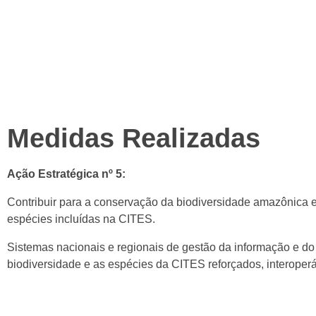
Amazônica.
* Definição de OMEC: “Uma área geograficamente definida que
para a conservação in situ da biodiversidade, funções e servi
localmente relevantes” (CDB, 2018)
Medidas Realizadas
Ação Estratégica nº 5:
Contribuir para a conservação da biodiversidade amazônica e
espécies incluídas na CITES.
Sistemas nacionais e regionais de gestão da informação e d
biodiversidade e as espécies da CITES reforçados, interoperá