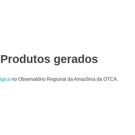
a alcançar resultados positivos e sustentados a longo prazo
lturais, espirituais, socioeconômicos e outros valores
/Produtos gerados
ógica
no Observatório Regional da Amazônia da OTCA.