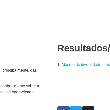
 não é uma área protegida, que é governada e gerida de forma 
ços ecossistêmicos associados; e, quando apropriado, valores cu
Resultados
Módulo de diversidade biol
, principalmente, das
o conhecimento sobre a
veis e operacionais.